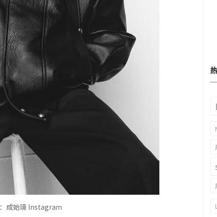
处：成始璄
Instagra
ｍ