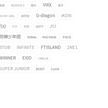
VIXX
画报
MONSTA X
图片
演员
G-dragon
iKON
OH MY GIRL
裴秀智
f(x)
JYJ
PSY
热恋
GOT7
防弹少年团
SHINee
Red Velvet
李敏镐
BTOB
INFINITE
FTISLAND
2NE1
WINNER
EXID
CNBLUE
SUPER JUNIOR
BEAST
A pink