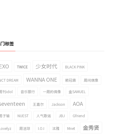
热门标签
EXO
少女时代
TWICE
BLACK PINK
WANNA ONE
NCT DREAM
赖冠霖
周间偶像
周刊idol
音乐银行
一周的偶像
金SAMUEL
seventeen
AOA
王嘉尔
Jackson
周子瑜
NUEST
人气歌谣
JBJ
Gfriend
金秀贤
Lovelyz
周洁琼
I.O.I
泫雅
Mnet