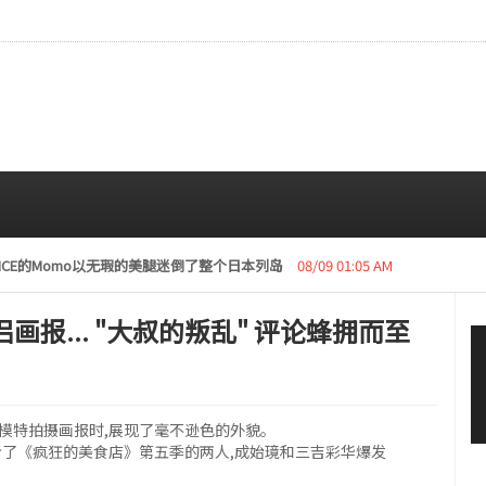
复活动“下周开始安排日程”
08/08 01:05 AM
画报... "大叔的叛乱" 评论蜂拥而至
模特拍摄画报时,展现了毫不逊色的外貌。
多亏了《疯狂的美食店》第五季的两人,成始璄和三吉彩华爆发