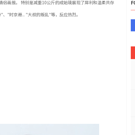
侣画报。 特别是减重10公斤的成始璄展现了犀利和温柔共存
F
"时京哥... "大叔的叛乱"等，反应热烈。