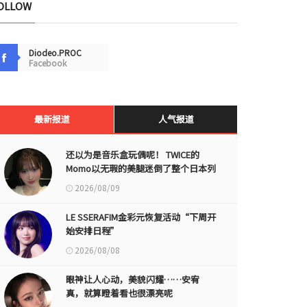
OLLOW
Diodeo.PROC
Facebook
最新报道
人气报道
还以为是音乐盒玩偶呢！ TWICE的
Momo以无瑕的美腿迷倒了整个日本列
岛
2026/08/09
LE SSERAFIM金彩元恢复活动“下周开
始安排日程”
2026/08/08
眼神让人心动，美貌闪耀……安宥
真，就算瞪着看也很漂亮呢