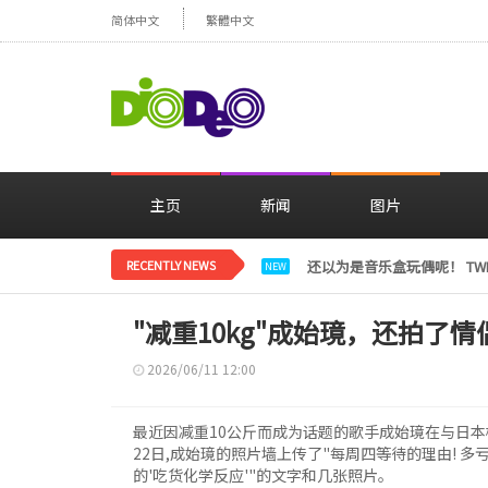
简体中文
繁體中文
主页
新闻
图片
RECENTLY NEWS
LE SSERAFIM金彩元恢
NEW
"减重10kg"成始璄，还拍了情侣
2026/06/11 12:00
最近因减重10公斤而成为话题的歌手成始璄在与日本
22日,成始璄的照片墙上传了"每周四等待的理由! 
的'吃货化学反应'"的文字和几张照片。