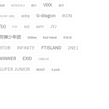
VIXX
画报
MONSTA X
图片
演员
G-dragon
iKON
OH MY GIRL
裴秀智
f(x)
JYJ
PSY
热恋
GOT7
防弹少年团
SHINee
Red Velvet
李敏镐
BTOB
INFINITE
FTISLAND
2NE1
WINNER
EXID
CNBLUE
SUPER JUNIOR
BEAST
A pink