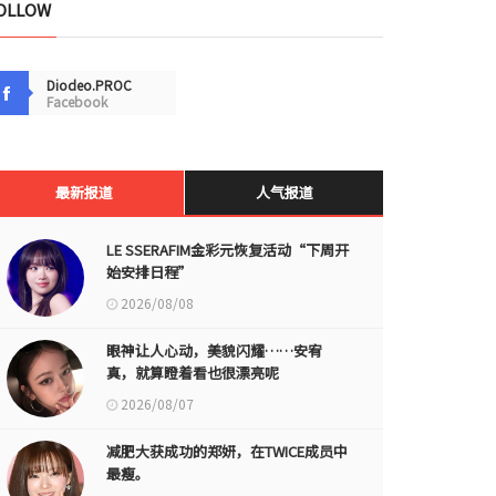
OLLOW
Diodeo.PROC
Facebook
最新报道
人气报道
LE SSERAFIM金彩元恢复活动“下周开
始安排日程”
2026/08/08
眼神让人心动，美貌闪耀……安宥
真，就算瞪着看也很漂亮呢
2026/08/07
减肥大获成功的郑妍，在TWICE成员中
最瘦。