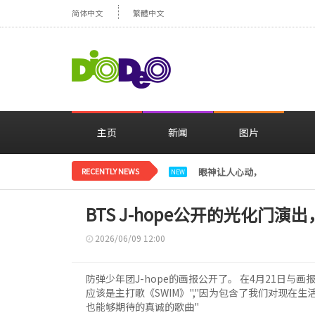
简体中文
繁體中文
主页
新闻
图片
RECENTLY NEWS
眼神让人心动，美貌闪耀…
NEW
BTS J-hope公开的光化门
2026/06/09 12:00
防弹少年团J-hope的画报公开了。 在4月21日与画
应该是主打歌《SWIM》","因为包含了我们对现在
也能够期待的真诚的歌曲"