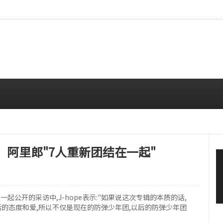
…安宥真，就算瞪着看也很漂亮呢
08/07 12:00 PM
演出，阿里郎"7人重新团结在一起"
报一起公开的采访中,J-hope表示:"如果说这次专辑的本质的话,
生活的态度和爱,所以不仅是现在的防弹少年团,以后的防弹少年团