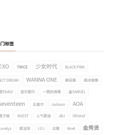
热门标签
EXO
少女时代
TWICE
BLACK PINK
WANNA ONE
NCT DREAM
赖冠霖
周间偶像
周刊idol
音乐银行
一周的偶像
金SAMUEL
seventeen
AOA
王嘉尔
Jackson
周子瑜
NUEST
人气歌谣
JBJ
Gfriend
金秀贤
Lovelyz
周洁琼
I.O.I
泫雅
Mnet