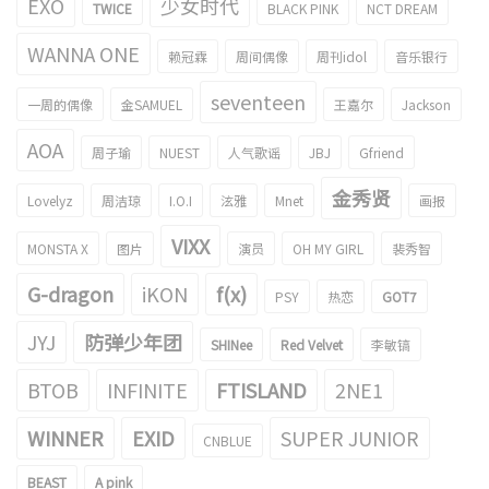
EXO
少女时代
TWICE
BLACK PINK
NCT DREAM
WANNA ONE
赖冠霖
周间偶像
周刊idol
音乐银行
seventeen
一周的偶像
金SAMUEL
王嘉尔
Jackson
AOA
周子瑜
NUEST
人气歌谣
JBJ
Gfriend
金秀贤
Lovelyz
周洁琼
I.O.I
泫雅
Mnet
画报
VIXX
MONSTA X
图片
演员
OH MY GIRL
裴秀智
G-dragon
iKON
f(x)
PSY
热恋
GOT7
JYJ
防弹少年团
SHINee
Red Velvet
李敏镐
BTOB
INFINITE
FTISLAND
2NE1
WINNER
EXID
SUPER JUNIOR
CNBLUE
BEAST
A pink