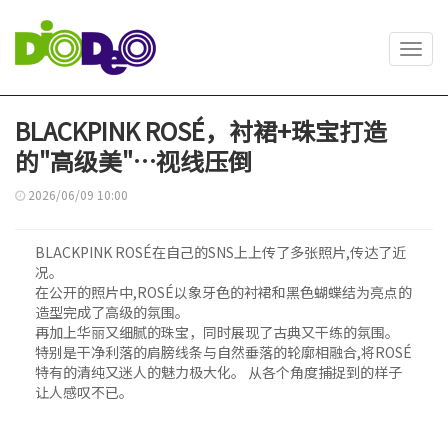
Toggl
navig
BLACKPINK ROSÉ，衬裙+珠宝打造
的"高级美"…视线压倒
2026/06/09 10:00
BLACKPINK ROSÉ在自己的SNS上上传了多张照片,传达了近
况。
在公开的照片中,ROSÉ以象牙色的衬裙和黑色蝴蝶结为亮点的
造型完成了高级的氛围。
再加上华丽又细腻的珠宝，同时展现了古典又干练的氛围。
特别是干净利落的肩膀线条与自然垂落的轮廓相融合,将ROSÉ
特有的清纯又迷人的魅力极大化。 从各个角度捕捉到的样子
让人感叹不已。