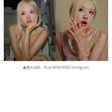
▲图片出处：
BLACKPIN ROSÉ
Instagra
ｍ