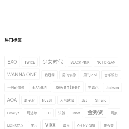
热门标签
EXO
少女时代
TWICE
BLACK PINK
NCT DREAM
WANNA ONE
赖冠霖
周间偶像
周刊idol
音乐银行
seventeen
一周的偶像
金SAMUEL
王嘉尔
Jackson
AOA
周子瑜
NUEST
人气歌谣
JBJ
Gfriend
金秀贤
Lovelyz
周洁琼
I.O.I
泫雅
Mnet
画报
VIXX
MONSTA X
图片
演员
OH MY GIRL
裴秀智