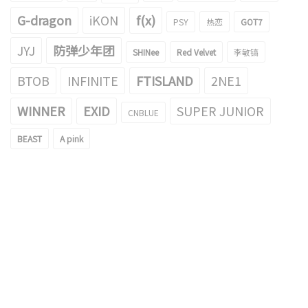
G-dragon
iKON
f(x)
PSY
热恋
GOT7
JYJ
防弹少年团
SHINee
Red Velvet
李敏镐
BTOB
INFINITE
FTISLAND
2NE1
WINNER
EXID
SUPER JUNIOR
CNBLUE
BEAST
A pink