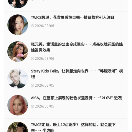
TWICE娜璉，花背景感性自拍…精致妆容引人注目
2026/08/06
张元英，童话里的公主变成现实……点亮玫瑰花园的娃
娃视觉效果
2026/08/06
Stray Kids Felix，让韩服走向世界……“韩服浪潮”模
特
2026/08/05
AISA，在屋顶上展现的粉色发型视觉……'2:L0VE' 近况
2026/08/05
TWICE定延，晚上12点跑步？ 这样的话，就会瘦下
来……半边脸