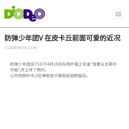
Toggl
navig
防弹少年团V 在皮卡丘前面可爱的近况
2026/06/05 12:00
防弹少年团(BTS)V于4月19日在照片墙上写道"我要从太草村
开始",并上传了照片。
公开的照片中,V在神奇宝贝角色前拍照留念。