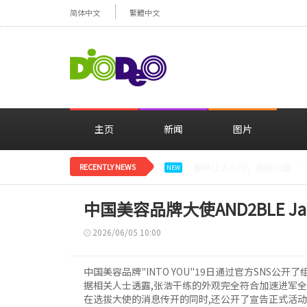
简体中文
繁體中文
主页
新闻
图片
RECENTLY NEWS
减肥大获成功的郑妍，在TWI
NEW
中国美容品牌大使AND2BLE Ja
2026/06/05 10:00
中国美容品牌"INTO YOU"19日通过官方SNS公
据相关人士透露,张浩干练的外观完全符合加速进军
在选拔大使的消息传开的同时,还公开了宣告正式活