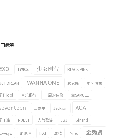
热门标签
EXO
少女时代
TWICE
BLACK PINK
WANNA ONE
NCT DREAM
赖冠霖
周间偶像
周刊idol
音乐银行
一周的偶像
金SAMUEL
seventeen
AOA
王嘉尔
Jackson
周子瑜
NUEST
人气歌谣
JBJ
Gfriend
金秀贤
Lovelyz
周洁琼
I.O.I
泫雅
Mnet