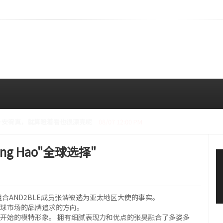
CE成员中最瘦。
08/07 10:00 AM
ng Hao"全球选择"
开了组合AND2BLE成员张浩被选为亚太地区大使的事实。
全球市场的品牌追求的方向。
动开始的模特形象。 拥有细腻表现力和优点的张昊融合了多姿多