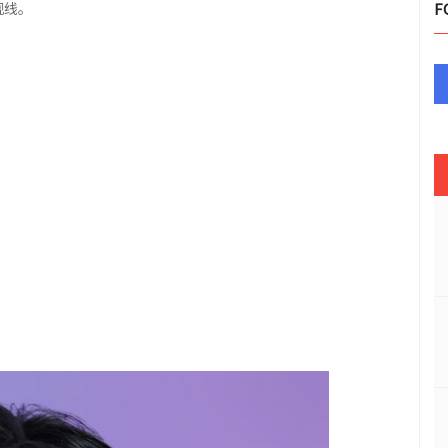
视线。
F