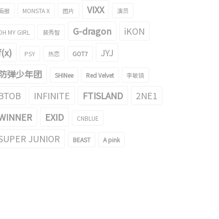
VIXX
画报
MONSTA X
图片
演员
G-dragon
iKON
OH MY GIRL
裴秀智
f(x)
JYJ
PSY
热恋
GOT7
防弹少年团
SHINee
Red Velvet
李敏镐
BTOB
INFINITE
FTISLAND
2NE1
WINNER
EXID
CNBLUE
SUPER JUNIOR
BEAST
A pink