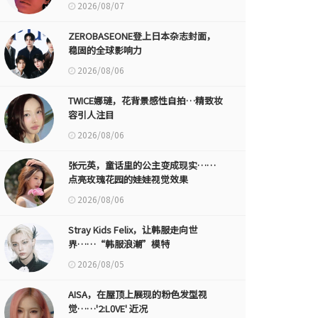
2026/08/07
ZEROBASEONE登上日本杂志封面，
稳固的全球影响力
2026/08/06
TWICE娜璉，花背景感性自拍…精致妆
容引人注目
2026/08/06
张元英，童话里的公主变成现实……
点亮玫瑰花园的娃娃视觉效果
2026/08/06
Stray Kids Felix，让韩服走向世
界……“韩服浪潮”模特
2026/08/05
AISA，在屋顶上展现的粉色发型视
觉……'2:L0VE' 近况