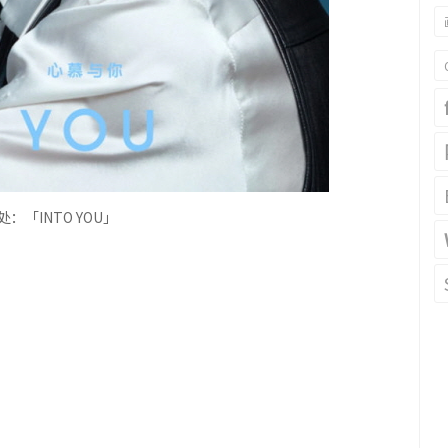
处：「
INTO YOU
」