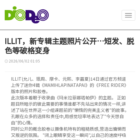
Toggl
navig
ILLIT，新专辑主题照片公开…短发、脱
色等破格变身
2026/06/02 01:05
ILLIT(允儿、珉周、摩卡、元熙、李露夏)14日通过官方频道
上传了迷你4辑《MAMIHLAPINATAPAI》的《FREE RIDER》
版本的照片和胶卷。
此次版本着眼于收录曲《玛米拉菲娜塔帕伊》的主题。 正如
题目所暗示的彼此需要的事情谁都不先站出来的情况一样,讲
述了站在世界这一小组课题前的"懒惰的完美主义者"的故事。
孔眼在众多的选择和责任中,用感觉坦率地表达了"今天想自
由"的心情。
同时公开的概念胶卷以摄像机特有的粗糙质感,营造出慵懒而
又叛逆的氛围。 "闭上眼睛享受这一瞬间",以自己的速度呼吸