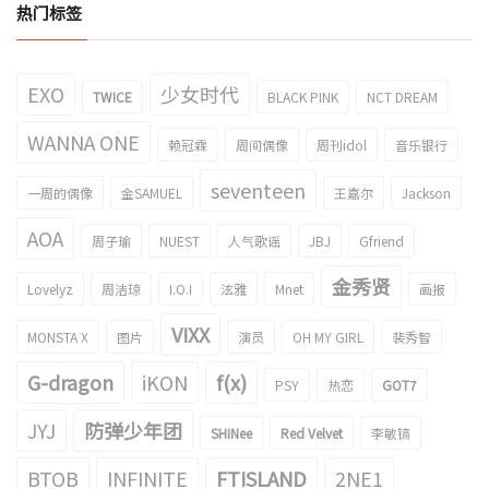
热门标签
EXO
少女时代
TWICE
BLACK PINK
NCT DREAM
WANNA ONE
赖冠霖
周间偶像
周刊idol
音乐银行
seventeen
一周的偶像
金SAMUEL
王嘉尔
Jackson
AOA
周子瑜
NUEST
人气歌谣
JBJ
Gfriend
金秀贤
Lovelyz
周洁琼
I.O.I
泫雅
Mnet
画报
VIXX
MONSTA X
图片
演员
OH MY GIRL
裴秀智
G-dragon
iKON
f(x)
PSY
热恋
GOT7
JYJ
防弹少年团
SHINee
Red Velvet
李敏镐
BTOB
INFINITE
FTISLAND
2NE1