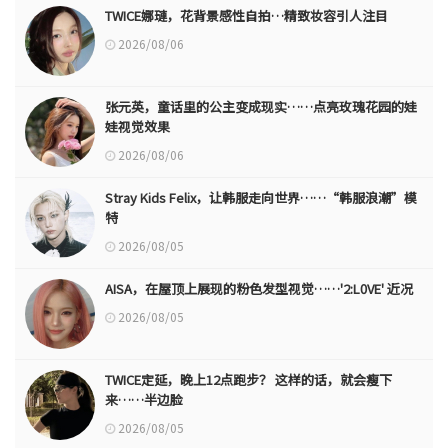
TWICE娜璉，花背景感性自拍…精致妆容引人注目
2026/08/06
张元英，童话里的公主变成现实……点亮玫瑰花园的娃
娃视觉效果
2026/08/06
Stray Kids Felix，让韩服走向世界……“韩服浪潮”模
特
2026/08/05
AISA，在屋顶上展现的粉色发型视觉……'2:L0VE' 近况
2026/08/05
TWICE定延，晚上12点跑步？ 这样的话，就会瘦下
来……半边脸
2026/08/05