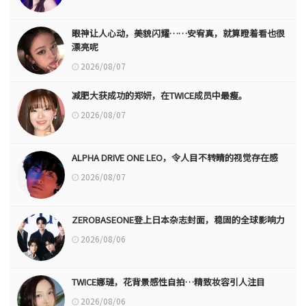
眼神让人心动，美貌闪耀……安宥真，就算瞪着看也很
漂亮呢
2026/08/07
减肥大获成功的郑妍，在TWICE成员中最瘦。
2026/08/07
ALPHA DRIVE ONE LEO，令人目不转睛的视觉存在感
2026/08/07
ZEROBASEONE登上日本杂志封面，稳固的全球影响力
2026/08/06
TWICE娜璉，花背景感性自拍…精致妆容引人注目
2026/08/06