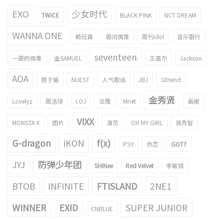
EXO
少女时代
TWICE
BLACK PINK
NCT DREAM
WANNA ONE
赖冠霖
周间偶像
周刊idol
音乐银行
seventeen
一周的偶像
金SAMUEL
王嘉尔
Jackson
AOA
周子瑜
NUEST
人气歌谣
JBJ
Gfriend
金秀贤
Lovelyz
周洁琼
I.O.I
泫雅
Mnet
画报
VIXX
MONSTA X
图片
演员
OH MY GIRL
裴秀智
G-dragon
iKON
f(x)
PSY
热恋
GOT7
JYJ
防弹少年团
SHINee
Red Velvet
李敏镐
BTOB
INFINITE
FTISLAND
2NE1
WINNER
EXID
SUPER JUNIOR
CNBLUE