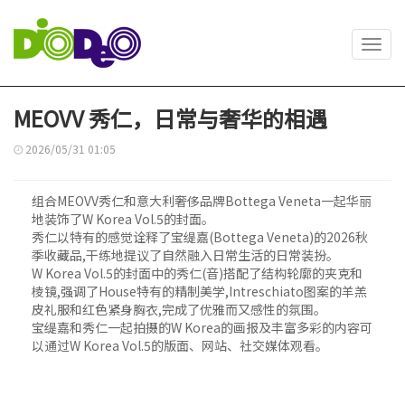
Toggl
navig
MEOVV 秀仁，日常与奢华的相遇
2026/05/31 01:05
组合MEOVV秀仁和意大利奢侈品牌Bottega Veneta一起华丽
地装饰了W Korea Vol.5的封面。
秀仁以特有的感觉诠释了宝缇嘉(Bottega Veneta)的2026秋
季收藏品,干练地提议了自然融入日常生活的日常装扮。
W Korea Vol.5的封面中的秀仁(音)搭配了结构轮廓的夹克和
棱镜,强调了House特有的精制美学,Intreschiato图案的羊羔
皮礼服和红色紧身胸衣,完成了优雅而又感性的氛围。
宝缇嘉和秀仁一起拍摄的W Korea的画报及丰富多彩的内容可
以通过W Korea Vol.5的版面、网站、社交媒体观看。