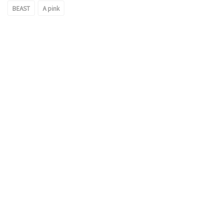
BEAST
A pink