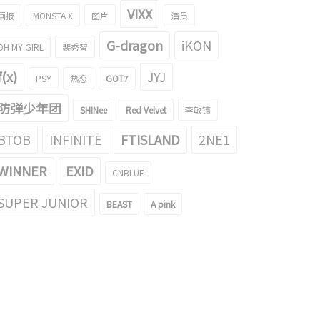
VIXX
画报
MONSTA X
图片
演员
G-dragon
iKON
OH MY GIRL
裴秀智
f(x)
JYJ
PSY
热恋
GOT7
防弹少年团
SHINee
Red Velvet
李敏镐
BTOB
INFINITE
FTISLAND
2NE1
WINNER
EXID
CNBLUE
SUPER JUNIOR
BEAST
A pink