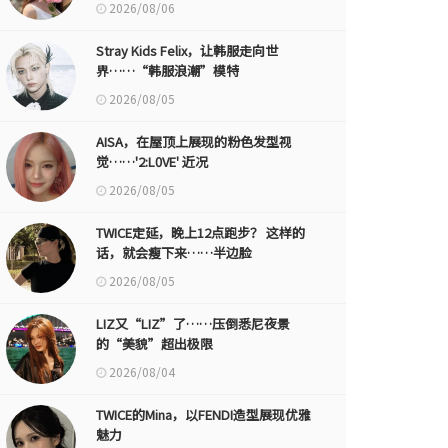
2026/08/06
Stray Kids Felix，让韩服走向世
界……“韩服浪潮”模特
2026/08/05
AISA，在屋顶上展现的粉色发型视
觉……'2:L0VE' 近况
2026/08/05
TWICE定延，晚上12点跑步？ 这样的
话，就会瘦下来……半边脸
2026/08/05
LIZ又“LIZ”了……压倒悉尼夜景
的“美貌”超出极限
2026/08/04
TWICE的Mina，以FENDI造型展现优雅
魅力