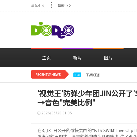
简体中文
繁體中文
主页
新闻
图片
RECENTLY NEWS
TWICE娜璉，花背景感性自
NEW
'视觉王'防弹少年团JIN公开了'
→音色"完美比例"
2026/05/20 01:05
在3月31日公开的愉快氛围的"BTS'SWIM' Live Cl
游泳池的压倒性、清爽的外貌成为话题等,抓住了观