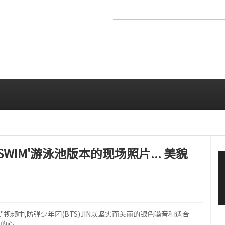
拍…精致妆容引人注目
08/06 10:00 AM
SWIM'游泳池版本的现场照片... 美貌
ip II."视频中,防弹少年团(BTS)JIN以坚实而美丽的银色嗓音和适合
众的心。