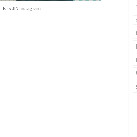
：
BTS JIN I
nstagra
ｍ