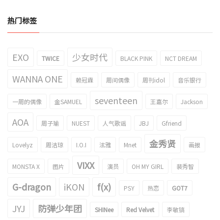
热门标签
EXO
少女时代
TWICE
BLACK PINK
NCT DREAM
WANNA ONE
赖冠霖
周间偶像
周刊idol
音乐银行
seventeen
一周的偶像
金SAMUEL
王嘉尔
Jackson
AOA
周子瑜
NUEST
人气歌谣
JBJ
Gfriend
金秀贤
Lovelyz
周洁琼
I.O.I
泫雅
Mnet
画报
VIXX
MONSTA X
图片
演员
OH MY GIRL
裴秀智
G-dragon
iKON
f(x)
PSY
热恋
GOT7
JYJ
防弹少年团
SHINee
Red Velvet
李敏镐