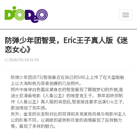
Toggl
navig
防弹少年团智旻，Eric王子真人版《迷
恋女心》
2026/05/18 01:05
防弹少年团(BTS)智旻最近在自己的SNS上上传了在大型船舶
上以大海和帆为背景拍摄的几张照片。
照片中身穿白色蕾丝紧身衣的智旻展现了朦胧梦幻的外貌,是
迪士尼漫画电影《人鱼公主》的埃里克王子。 数年前听到制
作《人鱼公主》真人版的消息后,智旻接连要求出演Eric王子,
更加增加了现实感。
另外，金发的长发和对比的双排扣夹克黑色风格与电影中主人
公的形象不同，以调皮的姿势和可爱的表情展现了反转魅力
等，展现了多样的魅力。