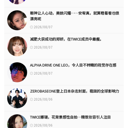
眼神让人心动，美貌闪耀……安宥真，就算瞪着看也很
漂亮呢
2026/08/07
减肥大获成功的郑妍，在TWICE成员中最瘦。
2026/08/07
ALPHA DRIVE ONE LEO，令人目不转睛的视觉存在感
2026/08/07
ZEROBASEONE登上日本杂志封面，稳固的全球影响力
2026/08/06
TWICE娜璉，花背景感性自拍…精致妆容引人注目
2026/08/06