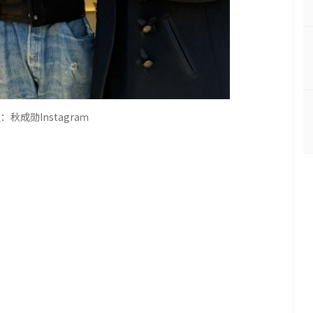
处：
秋成勋Instagra
ｍ