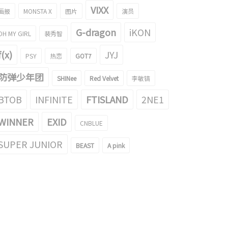
VIXX
画报
MONSTA X
图片
演员
G-dragon
iKON
OH MY GIRL
裴秀智
f(x)
JYJ
PSY
热恋
GOT7
防弹少年团
SHINee
Red Velvet
李敏镐
BTOB
INFINITE
FTISLAND
2NE1
WINNER
EXID
CNBLUE
SUPER JUNIOR
BEAST
A pink