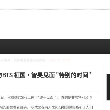
CE成员中最瘦。
08/07 10:00 AM
TS 柾国·智旻见面 "特别的时间"
1日，秋成勋的SNS上传了"终于见面了。 真的是非常特别又帅
拇指的姿势看着镜头。 秋成勋在两人之间灿烂的微笑吸引了人们