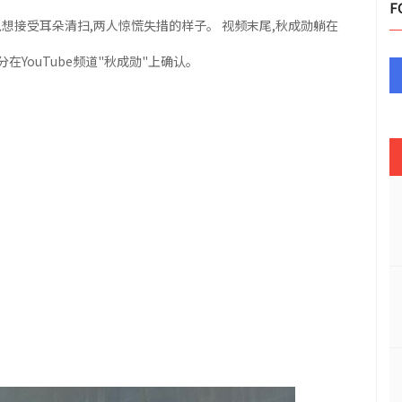
F
勋说想接受耳朵清扫,两人惊慌失措的样子。 视频末尾,秋成勋躺在
在YouTube频道"秋成勋"上确认。