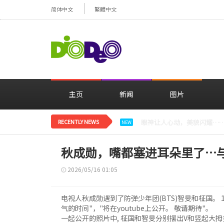
简体中文
繁體中文
主页
新闻
图片
RECENTLY NEWS
减肥大获成功的郑妍，在TWI
NEW
秋成勋，嘴都塞进耳朵里了…与B
2026/05/16 01:05
电视人秋成勋遇到了防弹少年团(BTS)智旻和柾国。 
气的时间"，"将在youtube上公开。 敬请期待"。
一起公开的照片中, 柾国和智旻分别摆出V和竖起大