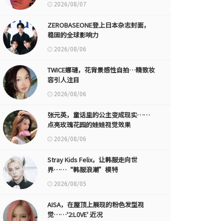
2026/08/07
ZEROBASEONE登上日本杂志封面，
稳固的全球影响力
2026/08/06
TWICE娜璉，花背景感性自拍…精致妆
容引人注目
2026/08/06
张元英，童话里的公主变成现实……
点亮玫瑰花园的娃娃视觉效果
2026/08/06
Stray Kids Felix，让韩服走向世
界……“韩服浪潮”模特
2026/08/05
AISA，在屋顶上展现的粉色发型视
觉……'2:L0VE' 近况