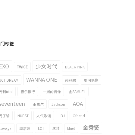
热门标签
EXO
少女时代
TWICE
BLACK PINK
WANNA ONE
NCT DREAM
赖冠霖
周间偶像
周刊idol
音乐银行
一周的偶像
金SAMUEL
seventeen
AOA
王嘉尔
Jackson
周子瑜
NUEST
人气歌谣
JBJ
Gfriend
金秀贤
Lovelyz
周洁琼
I.O.I
泫雅
Mnet