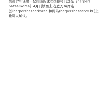
桑德罗和佳媛一起拍摄的此次画报将刊登在《harpers
bazaarkorea》4月刊版面上,在官方照片墙
(@harpersbazaarkorea)和网站(harpersbazaar.co.kr )上
也可以确认。