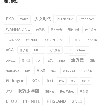
热门标签
EXO
少女时代
TWICE
BLACK PINK
NCT DREAM
WANNA ONE
赖冠霖
周间偶像
周刊idol
音乐银行
seventeen
一周的偶像
金SAMUEL
王嘉尔
Jackson
AOA
周子瑜
NUEST
人气歌谣
JBJ
Gfriend
金秀贤
Lovelyz
周洁琼
I.O.I
泫雅
Mnet
画报
VIXX
MONSTA X
图片
演员
OH MY GIRL
裴秀智
G-dragon
iKON
f(x)
PSY
热恋
GOT7
JYJ
防弹少年团
SHINee
Red Velvet
李敏镐
BTOB
INFINITE
FTISLAND
2NE1