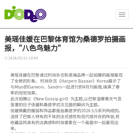
Toggl
navig
美瑶佳媛在巴黎体育馆为桑德罗拍摄画
报，"八色鸟魅力"
2026/05/11 10:00
美瑶佳媛在巴黎通过时尚杂志和高端品牌一起拍摄的画报展现
了全新的形象。 时尚杂志《Harpers Bazaar》Korea展示了
与Miyo的Garwon、Sandro一起进行的4月刊画报,填满了春
季的视觉效果。
此次拍摄以《New Gossip girl》为主题,以巴黎温暖春天气息
笼罩的日子佳媛和桑德罗初次见面的瞬间为主题。
佳媛佩戴的服装和饰品都是由桑德罗的2026 S/S系列构成的。
选择了巴黎人特有的干练的法式感性和现代感共存的阵容,将
收藏品所具有的古典感和时尚要素在一个画面中一起展现出
来。