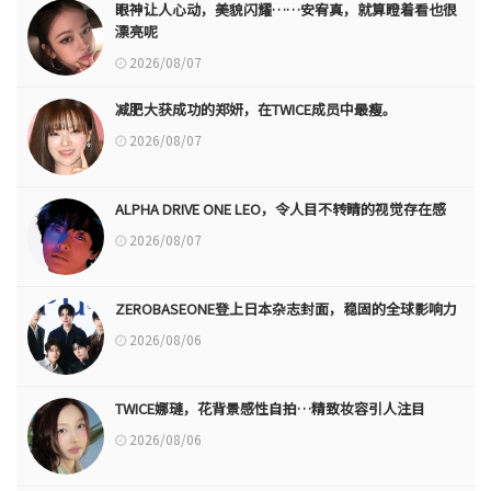
眼神让人心动，美貌闪耀……安宥真，就算瞪着看也很
漂亮呢
2026/08/07
减肥大获成功的郑妍，在TWICE成员中最瘦。
2026/08/07
ALPHA DRIVE ONE LEO，令人目不转睛的视觉存在感
2026/08/07
ZEROBASEONE登上日本杂志封面，稳固的全球影响力
2026/08/06
TWICE娜璉，花背景感性自拍…精致妆容引人注目
2026/08/06