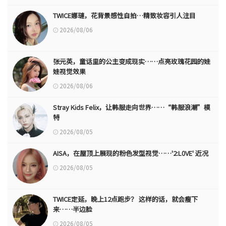
TWICE娜璉，花背景感性自拍…精致妆容引人注目
2026/08/06
张元英，童话里的公主变成现实……点亮玫瑰花园的娃
娃视觉效果
2026/08/06
Stray Kids Felix，让韩服走向世界……“韩服浪潮”模
特
2026/08/05
AISA，在屋顶上展现的粉色发型视觉……'2:L0VE' 近况
2026/08/05
TWICE定延，晚上12点跑步？ 这样的话，就会瘦下
来……半边脸
2026/08/05