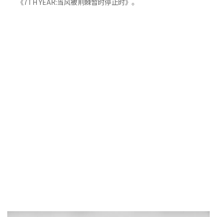
《7TH YEAR:当风被荆棘暂时停止时》。