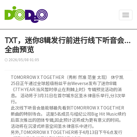
Toggl
navig
TXT，迷你8辑发行前进行线下听音会...
全曲预览
2026/05/08 01:05
TOMORROW X TOGETHER（秀彬 然准 范奎 太现） 休宁凯
25日正午通过全球超级粉丝平台Weverse发布了迷你8辑
《7TH YEAR:当风暂时停止在荆棘上时》专辑预览活动的消
息。 活动将于3月31日在首尔城东区圣水律音乐举行,分3次举
行。
此次线下听音会是能够最先看到TOMORROW X TOGETHER
新曲的特别场合。 这是5名成员与经纪公司Big Hit Music续约
后首次推出的团体专辑,因此预计这将成为更有意义的时间。
活动将在沉浸式听音空间圣水律音乐中进行。
另外,TOMORROW X TOGETHER将于4月13日下午6点发行