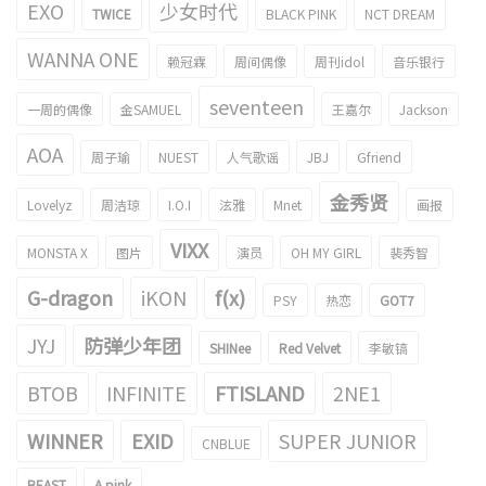
EXO
少女时代
TWICE
BLACK PINK
NCT DREAM
WANNA ONE
赖冠霖
周间偶像
周刊idol
音乐银行
seventeen
一周的偶像
金SAMUEL
王嘉尔
Jackson
AOA
周子瑜
NUEST
人气歌谣
JBJ
Gfriend
金秀贤
Lovelyz
周洁琼
I.O.I
泫雅
Mnet
画报
VIXX
MONSTA X
图片
演员
OH MY GIRL
裴秀智
G-dragon
iKON
f(x)
PSY
热恋
GOT7
JYJ
防弹少年团
SHINee
Red Velvet
李敏镐
BTOB
INFINITE
FTISLAND
2NE1
WINNER
EXID
SUPER JUNIOR
CNBLUE
BEAST
A pink