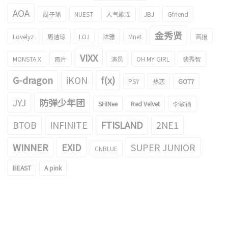
AOA
周子瑜
NUEST
人气歌谣
JBJ
Gfriend
金秀贤
Lovelyz
周洁琼
I.O.I
泫雅
Mnet
画报
VIXX
MONSTA X
图片
演员
OH MY GIRL
裴秀智
G-dragon
iKON
f(x)
PSY
热恋
GOT7
JYJ
防弹少年团
SHINee
Red Velvet
李敏镐
BTOB
INFINITE
FTISLAND
2NE1
WINNER
EXID
SUPER JUNIOR
CNBLUE
BEAST
A pink