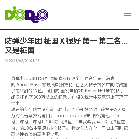
Toggl
navig
防弹少年团 柾国 X 很好 第一 第二名...
又是柾国
2026/03/01 01:05
防弹少年团(BTS) 柾国最喜欢传达全世界音乐专门消息
的'About Music'照明的X(旧推特) 在艺人帖子排名中同时占据
了第1位和第2位。柾国的'金发自拍'和'Never Not♥'的帖子
都很好 创下300万以上的纪录，在相关统计中双双登上了冠军
宝座。
政局的存在感并没有就此停止。 "阿米 好想你" 该帖子以290
万的点击率排名第四，"focus on army♥"排名第七，"练
习，练习，练习！" #JK》第8位，"自我染发:)#JJK"第9位在
内，前10名中足足有6个帖子。 特定艺人在单一平台上同时记
录这种数值的事例很少见。