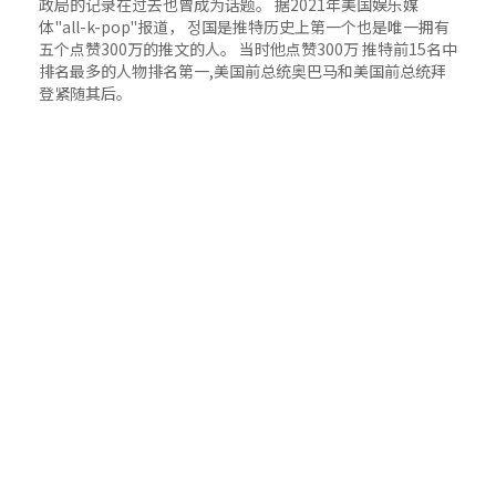
政局的记录在过去也曾成为话题。 据2021年美国娱乐媒
体"all-k-pop"报道， 정国是推特历史上第一个也是唯一拥有
五个点赞300万的推文的人。 当时他点赞300万 推特前15名中
排名最多的人物排名第一,美国前总统奥巴马和美国前总统拜
登紧随其后。