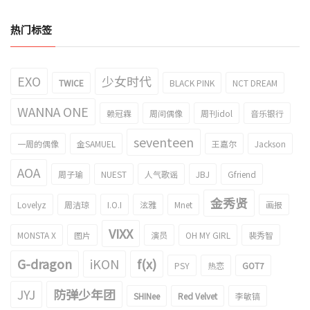
热门标签
EXO
少女时代
TWICE
BLACK PINK
NCT DREAM
WANNA ONE
赖冠霖
周间偶像
周刊idol
音乐银行
seventeen
一周的偶像
金SAMUEL
王嘉尔
Jackson
AOA
周子瑜
NUEST
人气歌谣
JBJ
Gfriend
金秀贤
Lovelyz
周洁琼
I.O.I
泫雅
Mnet
画报
VIXX
MONSTA X
图片
演员
OH MY GIRL
裴秀智
G-dragon
iKON
f(x)
PSY
热恋
GOT7
JYJ
防弹少年团
SHINee
Red Velvet
李敏镐