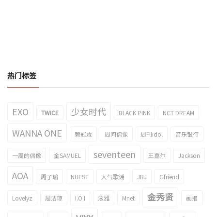
热门标签
EXO
少女时代
TWICE
BLACK PINK
NCT DREAM
WANNA ONE
赖冠霖
周间偶像
周刊idol
音乐银行
seventeen
一周的偶像
金SAMUEL
王嘉尔
Jackson
AOA
周子瑜
NUEST
人气歌谣
JBJ
Gfriend
金秀贤
Lovelyz
周洁琼
I.O.I
泫雅
Mnet
画报