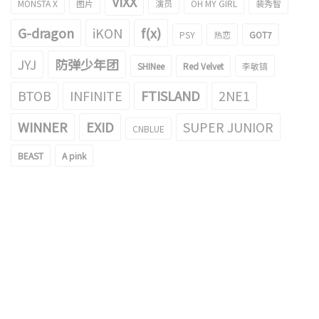
VIXX
MONSTA X
图片
演员
OH MY GIRL
裴秀智
G-dragon
iKON
f(x)
PSY
热恋
GOT7
JYJ
防弹少年团
SHINee
Red Velvet
李敏镐
BTOB
INFINITE
FTISLAND
2NE1
WINNER
EXID
SUPER JUNIOR
CNBLUE
BEAST
A pink