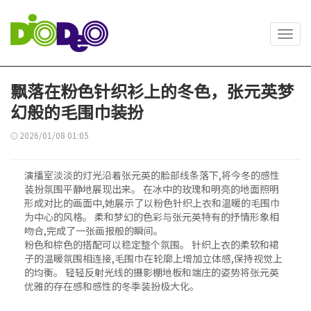
Toggl
navig
飘落在粉色针织衫上的冬色，张元英梦
幻般的毛围巾装扮
2026/01/08 01:05
演播室淡淡的灯光沿着张元英的脸部线条落下,将今冬的感性
装扮氛围平静地展现出来。 在冰中的玫瑰和明亮的地面照明
形成对比的画面中,她展示了以粉色针织上衣和温暖的毛围巾
为中心的风格。 柔和梦幻的色彩与张元英特有的抒情形象相
吻合,完成了一张画报般的瞬间。
粉色和棕色的搭配可以稳定整个氛围。 针织上衣的柔软和裙
子的温暖氛围相连接,毛围巾在轮廓上增加立体感,保持视觉上
的均衡。 轻轻反射光线的摄影棚地板和端庄的姿势将张元英
优雅的存在感和感性的冬季装扮极大化。