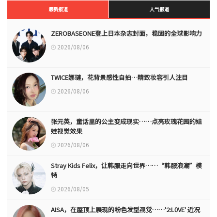
最新报道
人气报道
ZEROBASEONE登上日本杂志封面，稳固的全球影响力
2026/08/06
TWICE娜璉，花背景感性自拍…精致妆容引人注目
2026/08/06
张元英，童话里的公主变成现实……点亮玫瑰花园的娃
娃视觉效果
2026/08/06
Stray Kids Felix，让韩服走向世界……“韩服浪潮”模
特
2026/08/05
AISA，在屋顶上展现的粉色发型视觉……'2:L0VE' 近况