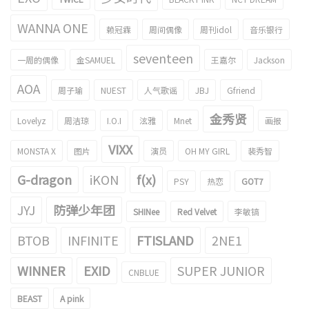
WANNA ONE
赖冠霖
周间偶像
周刊idol
音乐银行
seventeen
一周的偶像
金SAMUEL
王嘉尔
Jackson
AOA
周子瑜
NUEST
人气歌谣
JBJ
Gfriend
金秀贤
Lovelyz
周洁琼
I.O.I
泫雅
Mnet
画报
VIXX
MONSTA X
图片
演员
OH MY GIRL
裴秀智
G-dragon
iKON
f(x)
PSY
热恋
GOT7
JYJ
防弹少年团
SHINee
Red Velvet
李敏镐
BTOB
INFINITE
FTISLAND
2NE1
WINNER
EXID
SUPER JUNIOR
CNBLUE
BEAST
A pink