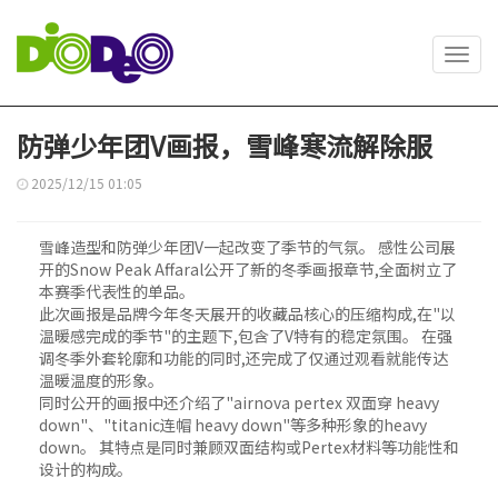
Toggl
navig
防弹少年团V画报，雪峰寒流解除服
2025/12/15 01:05
雪峰造型和防弹少年团V一起改变了季节的气氛。 感性公司展
开的Snow Peak Affaral公开了新的冬季画报章节,全面树立了
本赛季代表性的单品。
此次画报是品牌今年冬天展开的收藏品核心的压缩构成,在"以
温暖感完成的季节"的主题下,包含了V特有的稳定氛围。 在强
调冬季外套轮廓和功能的同时,还完成了仅通过观看就能传达
温暖温度的形象。
同时公开的画报中还介绍了"airnova pertex 双面穿 heavy
down"、"titanic连帽 heavy down"等多种形象的heavy
down。 其特点是同时兼顾双面结构或Pertex材料等功能性和
设计的构成。