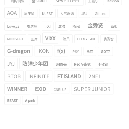
seventeen
一周的偶像
金SAMUEL
王嘉尔
Jackson
AOA
周子瑜
NUEST
人气歌谣
JBJ
Gfriend
金秀贤
Lovelyz
周洁琼
I.O.I
泫雅
Mnet
画报
VIXX
MONSTA X
图片
演员
OH MY GIRL
裴秀智
G-dragon
iKON
f(x)
PSY
热恋
GOT7
JYJ
防弹少年团
SHINee
Red Velvet
李敏镐
BTOB
INFINITE
FTISLAND
2NE1
WINNER
EXID
SUPER JUNIOR
CNBLUE
BEAST
A pink