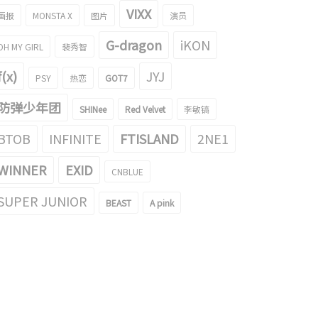
VIXX
画报
MONSTA X
图片
演员
G-dragon
iKON
OH MY GIRL
裴秀智
f(x)
JYJ
PSY
热恋
GOT7
防弹少年团
SHINee
Red Velvet
李敏镐
BTOB
INFINITE
FTISLAND
2NE1
WINNER
EXID
CNBLUE
SUPER JUNIOR
BEAST
A pink