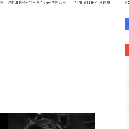
跑。 网民们纷纷留言说"今天也是名言"、"打扮没打扮的风格真
F