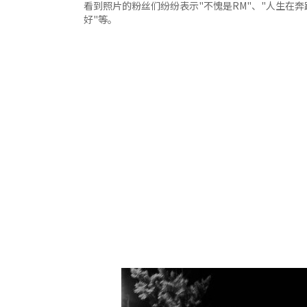
看到照片的粉丝们纷纷表示"不愧是RM"、"人生在奔
好"等。