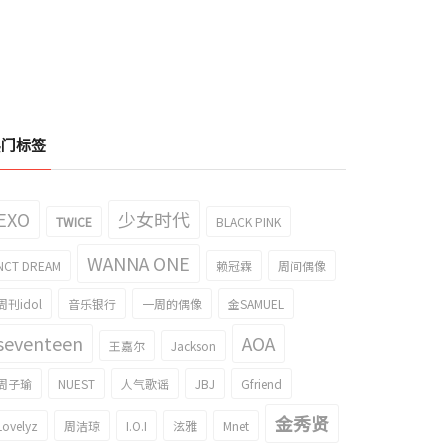
热门标签
EXO
少女时代
TWICE
BLACK PINK
WANNA ONE
NCT DREAM
赖冠霖
周间偶像
周刊idol
音乐银行
一周的偶像
金SAMUEL
seventeen
AOA
王嘉尔
Jackson
周子瑜
NUEST
人气歌谣
JBJ
Gfriend
金秀贤
Lovelyz
周洁琼
I.O.I
泫雅
Mnet