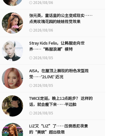
2026/08/06
张元英，童话里的公主变成现实……
点亮玫瑰花园的娃娃视觉效果
2026/08/06
Stray Kids Felix，让韩服走向世
界……“韩服浪潮”模特
2026/08/05
AISA，在屋顶上展现的粉色发型视
觉……'2:L0VE' 近况
2026/08/05
TWICE定延，晚上12点跑步？ 这样的
话，就会瘦下来……半边脸
2026/08/05
LIZ又“LIZ”了……压倒悉尼夜景
的“美貌”超出极限