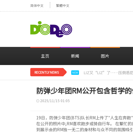
简体中文
繁體中文
主页
新闻
图片
RECENTLY NEWS
TWICE的Mina，以FENDI
NEW
防弹少年团RM公开包含哲学的健
2025/11/15 01:05
19日，防弹少年团(BTS)队长RM上传了"人生在奔
在公开的照片中,RM喜欢跑步或骑自行车。 在繁忙
到展示会的RM独一无二的身材和与众不同的氛围吸