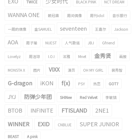
EXO
少女时代
TWICE
BLACK PINK
NCT DREAM
WANNA ONE
赖冠霖
周间偶像
周刊idol
音乐银行
seventeen
一周的偶像
金SAMUEL
王嘉尔
Jackson
AOA
周子瑜
NUEST
人气歌谣
JBJ
Gfriend
金秀贤
Lovelyz
周洁琼
I.O.I
泫雅
Mnet
画报
VIXX
MONSTA X
图片
演员
OH MY GIRL
裴秀智
G-dragon
iKON
f(x)
PSY
热恋
GOT7
JYJ
防弹少年团
SHINee
Red Velvet
李敏镐
BTOB
INFINITE
FTISLAND
2NE1
WINNER
EXID
SUPER JUNIOR
CNBLUE
BEAST
A pink