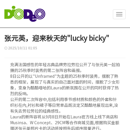
Toggl
navig
张元英，迎来秋天的"lucky bicky"
2025/10/11 01:05
充满法国感性的年轻古典品牌劳拉劳拉公开了与张元英一起拍
摄的25秋季时装秀的第二张阵容和画报。
8日公开的以"Unframed"为主题的25秋季时装秀，摆脱了熟
悉的框架，展现了与真实的自己面对面的时间，摆脱了少女形
象，变身为酷酷嘻哈的Laura的新氛围在公开的同时获得了热
烈的反响。
公开的第二次阵容中,包括利用季节感材质和颜色的外套和针
织衫在内,衬衫和裙子等日常单品既淡定又酷酷地展现出来,没
有失去劳拉劳拉的经典感性。
Laura的新阵容将从9月8日开始在Laura官方线上线下商店和
Musinsa、W Concept、29CM等合作商城见面,根据购买金额
赠送张元英照片卡的活动将按照先后顺序限量进行。