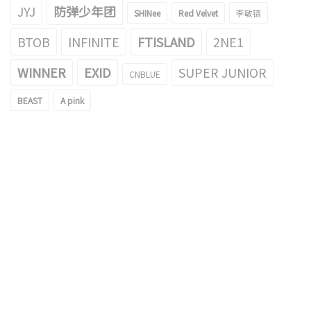
JYJ
防弹少年团
SHINee
Red Velvet
李敏镐
BTOB
INFINITE
FTISLAND
2NE1
WINNER
EXID
SUPER JUNIOR
CNBLUE
BEAST
A pink