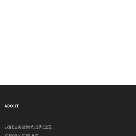
ABOUT
我们迪奥德奥会提供迅速、
正确和公正的报道