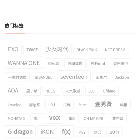
热门标签
EXO
少女时代
TWICE
BLACK PINK
NCT DREAM
WANNA ONE
赖冠霖
周间偶像
周刊idol
音乐银行
seventeen
一周的偶像
金SAMUEL
王嘉尔
Jackson
AOA
周子瑜
NUEST
人气歌谣
JBJ
Gfriend
金秀贤
Lovelyz
周洁琼
I.O.I
泫雅
Mnet
画报
VIXX
MONSTA X
图片
演员
OH MY GIRL
裴秀智
G-dragon
iKON
f(x)
PSY
热恋
GOT7