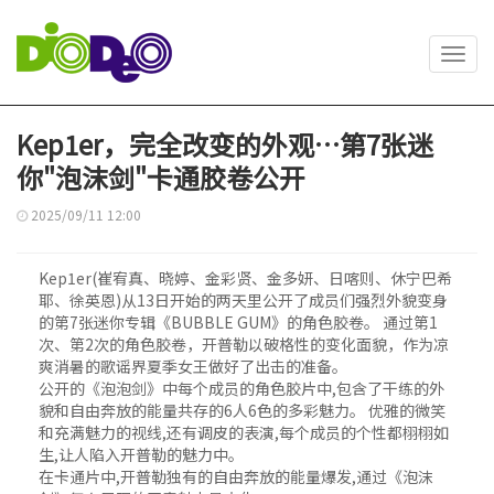
Toggl
navig
Kep1er，完全改变的外观…第7张迷
你"泡沫剑"卡通胶卷公开
2025/09/11 12:00
Kep1er(崔宥真、晓婷、金彩贤、金多妍、日喀则、休宁巴希
耶、徐英恩)从13日开始的两天里公开了成员们强烈外貌变身
的第7张迷你专辑《BUBBLE GUM》的角色胶卷。 通过第1
次、第2次的角色胶卷，开普勒以破格性的变化面貌，作为凉
爽消暑的歌谣界夏季女王做好了出击的准备。
公开的《泡泡剑》中每个成员的角色胶片中,包含了干练的外
貌和自由奔放的能量共存的6人6色的多彩魅力。 优雅的微笑
和充满魅力的视线,还有调皮的表演,每个成员的个性都栩栩如
生,让人陷入开普勒的魅力中。
在卡通片中,开普勒独有的自由奔放的能量爆发,通过《泡沫