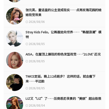
张元英，童话里的公主变成现实……点亮玫瑰花园的娃
娃视觉效果
2026/08/06
Stray Kids Felix，让韩服走向世界……“韩服浪潮”模
特
2026/08/05
AISA，在屋顶上展现的粉色发型视觉……'2:L0VE' 近况
2026/08/05
TWICE定延，晚上12点跑步？ 这样的话，就会瘦下
来……半边脸
2026/08/05
LIZ又“LIZ”了……压倒悉尼夜景的“美貌”超出极限
2026/08/04