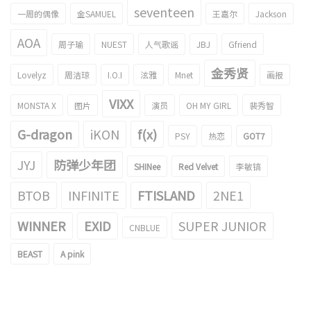
seventeen
一周的偶像
金SAMUEL
王嘉尔
Jackson
AOA
周子瑜
NUEST
人气歌谣
JBJ
Gfriend
金秀贤
Lovelyz
周洁琼
I.O.I
泫雅
Mnet
画报
VIXX
MONSTA X
图片
演员
OH MY GIRL
裴秀智
G-dragon
iKON
f(x)
PSY
热恋
GOT7
JYJ
防弹少年团
SHINee
Red Velvet
李敏镐
BTOB
INFINITE
FTISLAND
2NE1
WINNER
EXID
SUPER JUNIOR
CNBLUE
BEAST
A pink