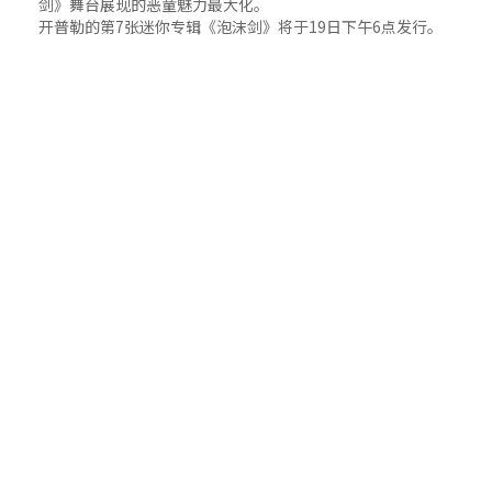
剑》舞台展现的恶童魅力最大化。
开普勒的第7张迷你专辑《泡沫剑》将于19日下午6点发行。