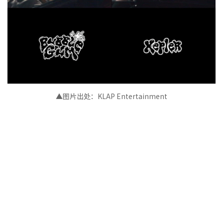
▲图片出处
：
KLAP Entertainment