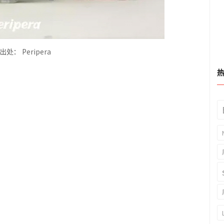
出处：
Peripera