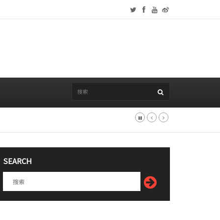
SEARCH