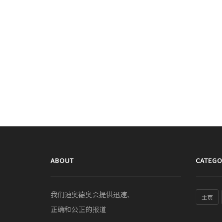
ABOUT
CATEGO
我们迪奥德奥会提供迅速、
主页
正确和公正的报道