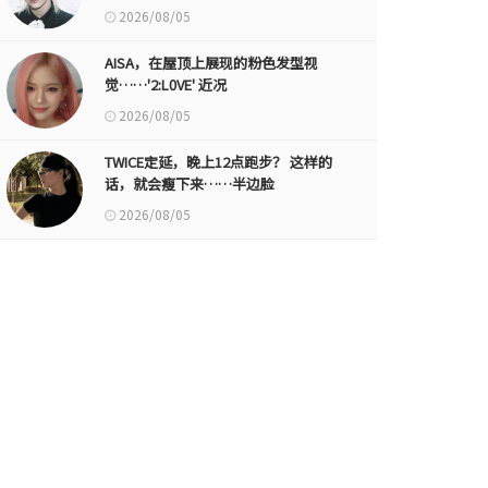
2026/08/05
AISA，在屋顶上展现的粉色发型视
觉……'2:L0VE' 近况
2026/08/05
TWICE定延，晚上12点跑步？ 这样的
话，就会瘦下来……半边脸
2026/08/05