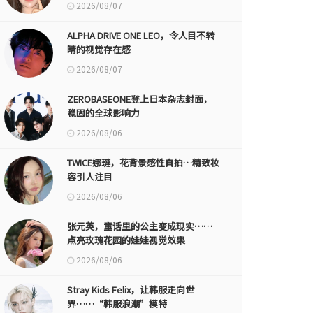
2026/08/07
ALPHA DRIVE ONE LEO，令人目不转
睛的视觉存在感
2026/08/07
ZEROBASEONE登上日本杂志封面，
稳固的全球影响力
2026/08/06
TWICE娜璉，花背景感性自拍…精致妆
容引人注目
2026/08/06
张元英，童话里的公主变成现实……
点亮玫瑰花园的娃娃视觉效果
2026/08/06
Stray Kids Felix，让韩服走向世
界……“韩服浪潮”模特