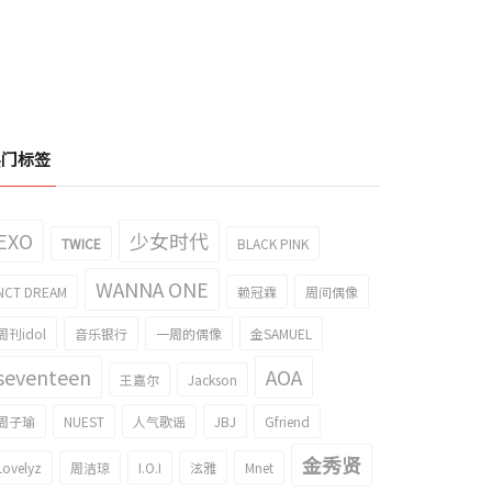
热门标签
EXO
少女时代
TWICE
BLACK PINK
WANNA ONE
NCT DREAM
赖冠霖
周间偶像
周刊idol
音乐银行
一周的偶像
金SAMUEL
seventeen
AOA
王嘉尔
Jackson
周子瑜
NUEST
人气歌谣
JBJ
Gfriend
金秀贤
Lovelyz
周洁琼
I.O.I
泫雅
Mnet