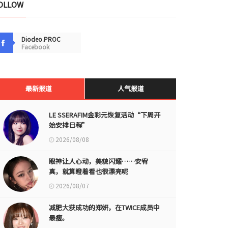
OLLOW
Diodeo.PROC
Facebook
最新报道
人气报道
LE SSERAFIM金彩元恢复活动“下周开
始安排日程”
2026/08/08
眼神让人心动，美貌闪耀……安宥
真，就算瞪着看也很漂亮呢
2026/08/07
减肥大获成功的郑妍，在TWICE成员中
最瘦。