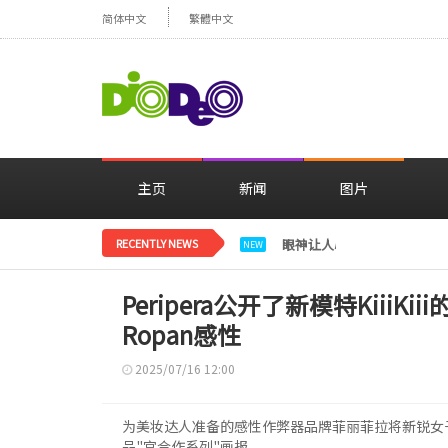
简体中文
繁體中文
主页
新闻
图片
RECENTLY NEWS
眼神让人心动，美貌闪耀…
NEW
Peripera公开了新模特KiiiKi
Ropan感性
2025/07/16 12:00
为美妆达人准备的感性作弊器品牌菲丽菲拉将新锐女子组合K
品"宫合作系列"画报。