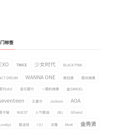
热门标签
EXO
少女时代
TWICE
BLACK PINK
WANNA ONE
NCT DREAM
赖冠霖
周间偶像
周刊idol
音乐银行
一周的偶像
金SAMUEL
seventeen
AOA
王嘉尔
Jackson
周子瑜
NUEST
人气歌谣
JBJ
Gfriend
金秀贤
Lovelyz
周洁琼
I.O.I
泫雅
Mnet