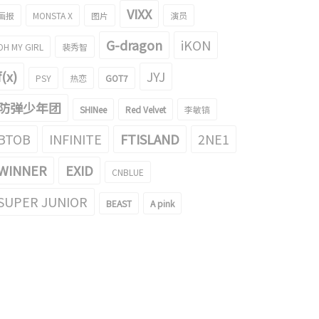
VIXX
画报
MONSTA X
图片
演员
G-dragon
iKON
OH MY GIRL
裴秀智
f(x)
JYJ
PSY
热恋
GOT7
防弹少年团
SHINee
Red Velvet
李敏镐
BTOB
INFINITE
FTISLAND
2NE1
WINNER
EXID
CNBLUE
SUPER JUNIOR
BEAST
A pink