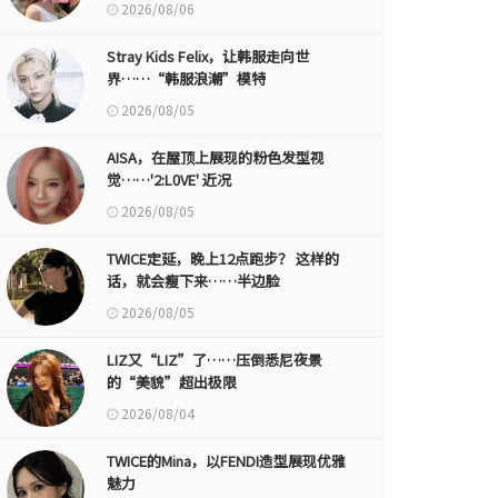
2026/08/06
Stray Kids Felix，让韩服走向世
界……“韩服浪潮”模特
2026/08/05
AISA，在屋顶上展现的粉色发型视
觉……'2:L0VE' 近况
2026/08/05
TWICE定延，晚上12点跑步？ 这样的
话，就会瘦下来……半边脸
2026/08/05
LIZ又“LIZ”了……压倒悉尼夜景
的“美貌”超出极限
2026/08/04
TWICE的Mina，以FENDI造型展现优雅
魅力