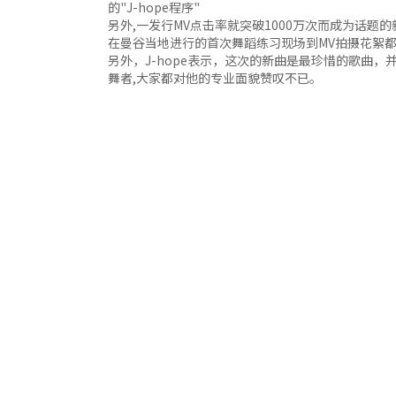
的"J-hope程序"
另外,一发行MV点击率就突破1000万次而成为话题的新曲《
在曼谷当地进行的首次舞蹈练习现场到MV拍摄花絮
另外，J-hope表示，这次的新曲是最珍惜的歌曲，并
舞者,大家都对他的专业面貌赞叹不已。