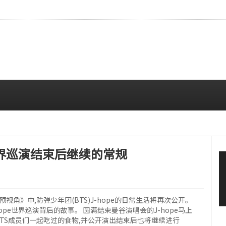
拍…精致妆容引人注目
08/06 10:00 AM
e 世界巡演结束后继续的常规
预视角》中,防弹少年团(BTS)J-hope的日常生活将再次公开。
ope世界巡演背后的故事。 圆满结束曼谷演唱会的J-hope马上
BTS成员们一起吃过的食物,并公开演出结束后也将继续进行