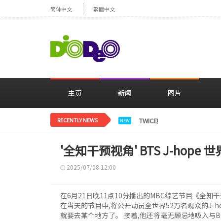
简体中文
繁體中文
主页
新闻
图片
RECENTLY NEWS
TWICE娜璉，花背景感性自
NEW
'全知干预视角' BTS J-hop
2025/07/08 12:00
在6月21日晚11点10分播出的MBC综艺节目《全知干
在当天的节目中,将公开动员全世界52万名观众的J-h
就要去某个地方了。 接着,他还将毫无顾忌地吸入与