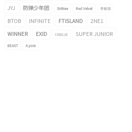
JYJ
防弹少年团
SHINee
Red Velvet
李敏镐
BTOB
INFINITE
FTISLAND
2NE1
WINNER
EXID
SUPER JUNIOR
CNBLUE
BEAST
A pink