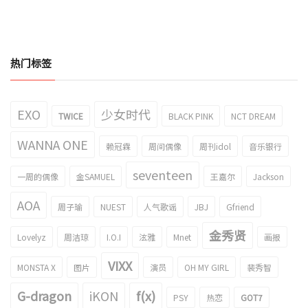
热门标签
EXO
少女时代
TWICE
BLACK PINK
NCT DREAM
WANNA ONE
赖冠霖
周间偶像
周刊idol
音乐银行
seventeen
一周的偶像
金SAMUEL
王嘉尔
Jackson
AOA
周子瑜
NUEST
人气歌谣
JBJ
Gfriend
金秀贤
Lovelyz
周洁琼
I.O.I
泫雅
Mnet
画报
VIXX
MONSTA X
图片
演员
OH MY GIRL
裴秀智
G-dragon
iKON
f(x)
PSY
热恋
GOT7