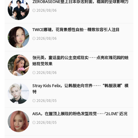
ZEROBASEONE登上日本杂志封面，稳固的全球影响力
2026/08/06
TWICE娜璉，花背景感性自拍…精致妆容引人注目
2026/08/06
张元英，童话里的公主变成现实……点亮玫瑰花园的娃
娃视觉效果
2026/08/06
Stray Kids Felix，让韩服走向世界……“韩服浪潮”模
特
2026/08/05
AISA，在屋顶上展现的粉色发型视觉……'2:L0VE' 近况
2026/08/05