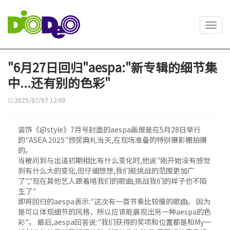
Toggl
navig
"6月27日回归"aespa:"新专辑的细节集
中...还有别的色彩"
2025/07/07 12:00
装饰《@style》7月号封面的aespa画报是在5月28日举行
的"ASEA 2025"颁奖典礼当天,在现场准备的特别摄影棚拍摄
的。
当被问到与出道初期相比有什么变化时,他说"刚开始没有感觉
到有什么大的变化,但仔细想想,我们能挑战的范围更加广
了","现在其他艺人跟着唱我们的歌曲,挑战我们的样子也不陌
生了"
即将回归的aespa表示:"这次有一首节奏比较慢的歌曲。 因为
是可以体现细节的风格，所以应该能展现出另一种aespa的色
彩"。 最后,aespa回答说:"我们获得的奖项和位置都是和My一