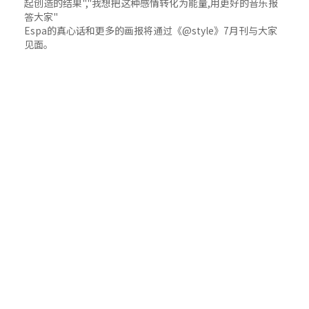
起创造的结果","我想把这种感情转化为能量,用更好的音乐报
答大家"
Espa的真心话和更多的画报将通过《@style》7月刊与大家
见面。