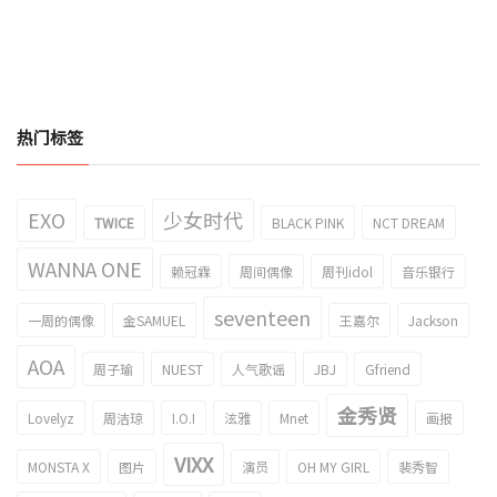
热门标签
EXO
少女时代
TWICE
BLACK PINK
NCT DREAM
WANNA ONE
赖冠霖
周间偶像
周刊idol
音乐银行
seventeen
一周的偶像
金SAMUEL
王嘉尔
Jackson
AOA
周子瑜
NUEST
人气歌谣
JBJ
Gfriend
金秀贤
Lovelyz
周洁琼
I.O.I
泫雅
Mnet
画报
VIXX
MONSTA X
图片
演员
OH MY GIRL
裴秀智