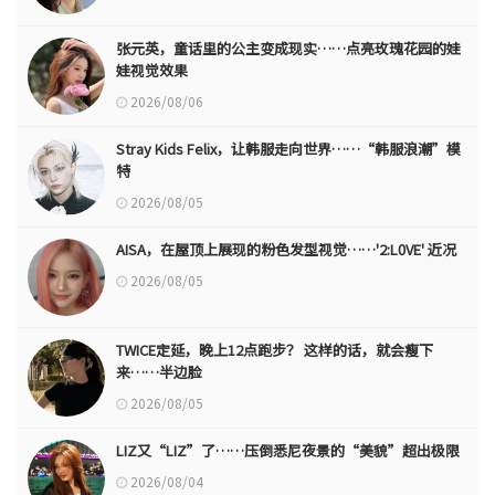
张元英，童话里的公主变成现实……点亮玫瑰花园的娃
娃视觉效果
2026/08/06
Stray Kids Felix，让韩服走向世界……“韩服浪潮”模
特
2026/08/05
AISA，在屋顶上展现的粉色发型视觉……'2:L0VE' 近况
2026/08/05
TWICE定延，晚上12点跑步？ 这样的话，就会瘦下
来……半边脸
2026/08/05
LIZ又“LIZ”了……压倒悉尼夜景的“美貌”超出极限
2026/08/04