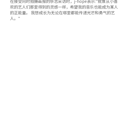
在接受同时拍摄画报的杂志采访时，j-hope表示:"就像从小喜
欢的艺人们那里得到的灵感一样，希望我的音乐也能成为某人
的正能量。 我想成长为无论在哪里都能传递光芒和勇气的艺
人。"