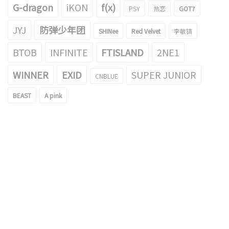
G-dragon
iKON
f(x)
PSY
热恋
GOT7
JYJ
防弹少年团
SHINee
Red Velvet
李敏镐
BTOB
INFINITE
FTISLAND
2NE1
WINNER
EXID
SUPER JUNIOR
CNBLUE
BEAST
A pink