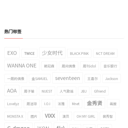
热门标签
EXO
少女时代
TWICE
BLACK PINK
NCT DREAM
WANNA ONE
赖冠霖
周间偶像
周刊idol
音乐银行
seventeen
一周的偶像
金SAMUEL
王嘉尔
Jackson
AOA
周子瑜
NUEST
人气歌谣
JBJ
Gfriend
金秀贤
Lovelyz
周洁琼
I.O.I
泫雅
Mnet
画报
VIXX
MONSTA X
图片
演员
OH MY GIRL
裴秀智