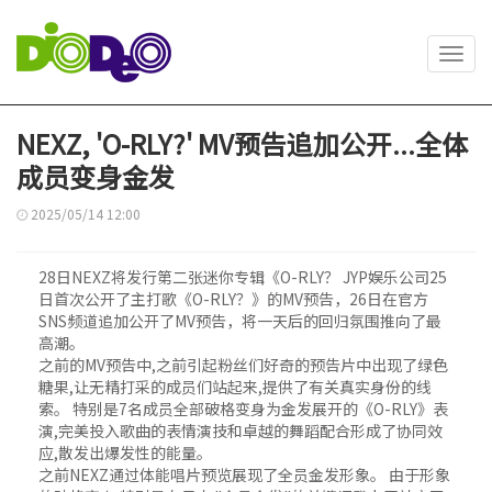
Toggl
navig
NEXZ, 'O-RLY?' MV预告追加公开...全体
成员变身金发
2025/05/14 12:00
28日NEXZ将发行第二张迷你专辑《O-RLY？ JYP娱乐公司25
日首次公开了主打歌《O-RLY？》的MV预告，26日在官方
SNS频道追加公开了MV预告，将一天后的回归氛围推向了最
高潮。
之前的MV预告中,之前引起粉丝们好奇的预告片中出现了绿色
糖果,让无精打采的成员们站起来,提供了有关真实身份的线
索。 特别是7名成员全部破格变身为金发展开的《O-RLY》表
演,完美投入歌曲的表情演技和卓越的舞蹈配合形成了协同效
应,散发出爆发性的能量。
之前NEXZ通过体能唱片预览展现了全员金发形象。 由于形象