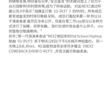
的破格变身,特别是在日本,"全员金发"的关键词登上了社交平
台X(旧推特)实时趋势等,成为了网络话题。 对此NEXZ通过所
属公司JYP表示:"拍摄主打歌《O-RLY？》的MV时，所有成员
都变成金发的时候印象最深刻。 成员们看起来都一样 所以分
不清谁是谁 虽然还没有公开，但是在第二节rap部分以各种方
式进行了拍摄，非常有趣。 我们也很好奇会是什么样子。 mv
完整版也敬请期待。"
另外,"新一代表演美食店"NEXZ卷起来的Old School Hiphop
歌曲《O-RLY?》将于明天(28日)下午6点揭开神秘面纱。 同一
天晚上8点,Mnet、M2油管频道将全球同步播出《NEXZ
COMEBACK SHOW O-RLY?》,并首次展示新曲表演。