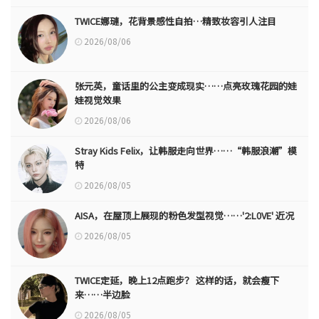
TWICE娜璉，花背景感性自拍…精致妆容引人注目
2026/08/06
张元英，童话里的公主变成现实……点亮玫瑰花园的娃
娃视觉效果
2026/08/06
Stray Kids Felix，让韩服走向世界……“韩服浪潮”模
特
2026/08/05
AISA，在屋顶上展现的粉色发型视觉……'2:L0VE' 近况
2026/08/05
TWICE定延，晚上12点跑步？ 这样的话，就会瘦下
来……半边脸
2026/08/05