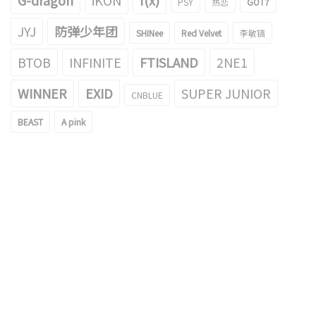
G-dragon
iKON
f(x)
PSY
热恋
GOT7
JYJ
防弹少年团
SHINee
Red Velvet
李敏镐
BTOB
INFINITE
FTISLAND
2NE1
WINNER
EXID
SUPER JUNIOR
CNBLUE
BEAST
A pink