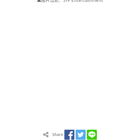
▲图片出处：JYP Entertainment
Share