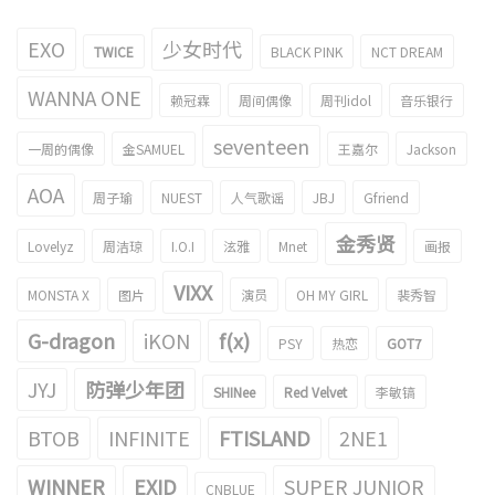
EXO
少女时代
TWICE
BLACK PINK
NCT DREAM
WANNA ONE
赖冠霖
周间偶像
周刊idol
音乐银行
seventeen
一周的偶像
金SAMUEL
王嘉尔
Jackson
AOA
周子瑜
NUEST
人气歌谣
JBJ
Gfriend
金秀贤
Lovelyz
周洁琼
I.O.I
泫雅
Mnet
画报
VIXX
MONSTA X
图片
演员
OH MY GIRL
裴秀智
G-dragon
iKON
f(x)
PSY
热恋
GOT7
JYJ
防弹少年团
SHINee
Red Velvet
李敏镐
BTOB
INFINITE
FTISLAND
2NE1
WINNER
EXID
SUPER JUNIOR
CNBLUE