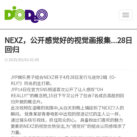
Toggl
navig
NEXZ，公开感觉好的视觉画报集...28日
回归
2025/05/02 01:05
JYP娱乐男子组合NEXZ将于4月28日发行与迷你2辑《O-
RLY?》同名的主打歌。
JYP14日在官方SNS频道首次公开了让人感叹"OH
REALLY?"的概念照,15日下午又公开了包含7名成员高超的回
归外貌的概念片。
此次视频在温暖的氛围中,从白天到晚上捕捉到了NEXZ7人的
瞬间。 就像某部青春电影中出现的捏造记忆的主人公一样，
通过镜头吸引视线，抓住观众的心。 具备粉丝们喜欢的魅力
要素的NEXZ的视觉优势突出,为"感觉好"的组合认同感增添了
力量。