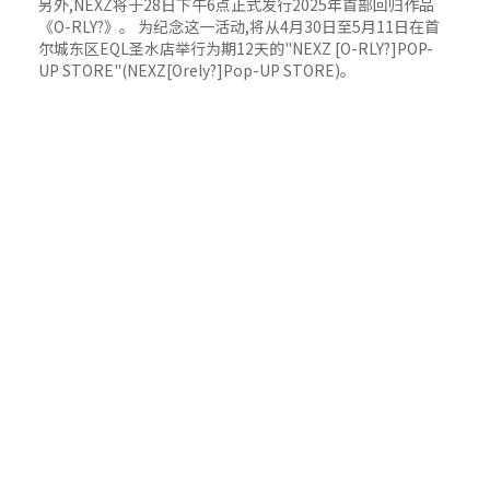
另外,NEXZ将于28日下午6点正式发行2025年首部回归作品
《O-RLY?》。 为纪念这一活动,将从4月30日至5月11日在首
尔城东区EQL圣水店举行为期12天的"NEXZ [O-RLY?]POP-
UP STORE"(NEXZ[Orely?]Pop-UP STORE)。