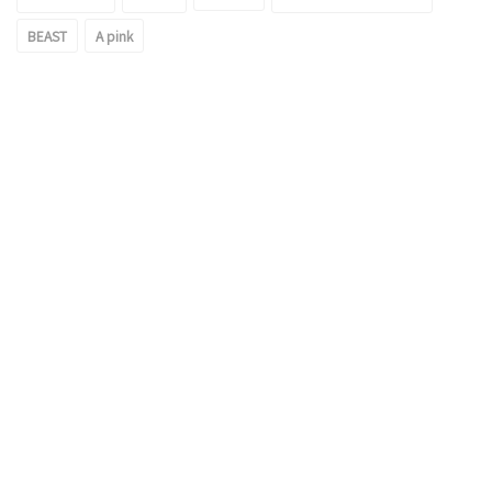
BEAST
A pink