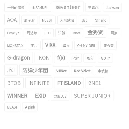
seventeen
一周的偶像
金SAMUEL
王嘉尔
Jackson
AOA
周子瑜
NUEST
人气歌谣
JBJ
Gfriend
金秀贤
Lovelyz
周洁琼
I.O.I
泫雅
Mnet
画报
VIXX
MONSTA X
图片
演员
OH MY GIRL
裴秀智
G-dragon
iKON
f(x)
PSY
热恋
GOT7
JYJ
防弹少年团
SHINee
Red Velvet
李敏镐
BTOB
INFINITE
FTISLAND
2NE1
WINNER
EXID
SUPER JUNIOR
CNBLUE
BEAST
A pink