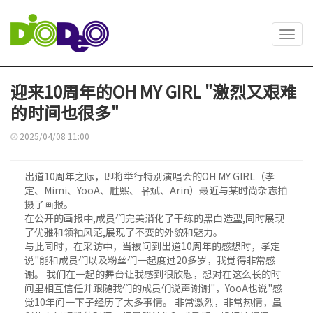
Toggl
navig
迎来10周年的OH MY GIRL "激烈又艰难
的时间也很多"
2025/04/08 11:00
出道10周年之际，即将举行特别演唱会的OH MY GIRL（孝
定、Mimi、YooA、胜熙、 유斌、Arin）最近与某时尚杂志拍
摄了画报。
在公开的画报中,成员们完美消化了干练的黑白造型,同时展现
了优雅和领袖风范,展现了不变的外貌和魅力。
与此同时，在采访中，当被问到出道10周年的感想时，孝定
说"能和成员们以及粉丝们一起度过20多岁，我觉得非常感
谢。 我们在一起的舞台让我感到很欣慰，想对在这么长的时
间里相互信任并跟随我们的成员们说声谢谢"，YooA也说"感
觉10年间一下子经历了太多事情。 非常激烈，非常热情，虽