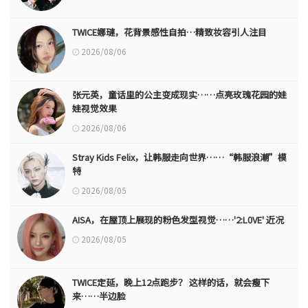
TWICE娜璉，花背景感性自拍…精致妆容引人注目
2026/08/06
张元英，童话里的公主变成现实……点亮玫瑰花园的娃
娃视觉效果
2026/08/06
Stray Kids Felix，让韩服走向世界……“韩服浪潮”模
特
2026/08/05
AISA，在屋顶上展现的粉色发型视觉……'2:L0VE' 近况
2026/08/05
TWICE定延，晚上12点跑步？ 这样的话，就会瘦下
来……半边脸