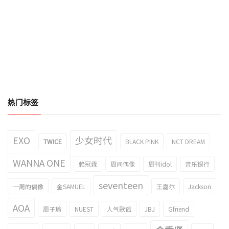
热门标签
EXO
少女时代
TWICE
BLACK PINK
NCT DREAM
WANNA ONE
赖冠霖
周间偶像
周刊idol
音乐银行
seventeen
一周的偶像
金SAMUEL
王嘉尔
Jackson
AOA
周子瑜
NUEST
人气歌谣
JBJ
Gfriend