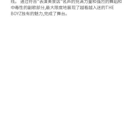
线。 通过符合"表演美食店"名声的充满力量和强烈的舞蹈和
中毒性的副歌部分,最大限度地展现了越看越入迷的THE
BOYZ独有的魅力,完成了舞台。