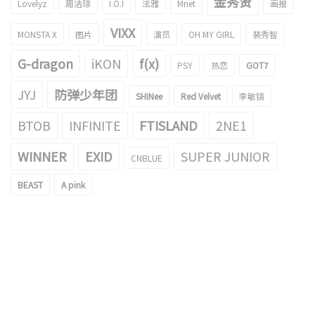
金秀贤
Lovelyz
周洁琼
I.O.I
泫雅
Mnet
画报
VIXX
MONSTA X
图片
演员
OH MY GIRL
裴秀智
G-dragon
iKON
f(x)
PSY
热恋
GOT7
JYJ
防弹少年团
SHINee
Red Velvet
李敏镐
BTOB
INFINITE
FTISLAND
2NE1
WINNER
EXID
SUPER JUNIOR
CNBLUE
BEAST
A pink