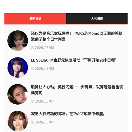
最新报道
人气报道
还以为是音乐盒玩偶呢！ TWICE的Momo以无瑕的美腿
迷倒了整个日本列岛
2026/08/09
LE SSERAFIM金彩元恢复活动“下周开始安排日程”
2026/08/08
眼神让人心动，美貌闪耀……安宥真，就算瞪着看也很
漂亮呢
2026/08/07
减肥大获成功的郑妍，在TWICE成员中最瘦。
2026/08/07