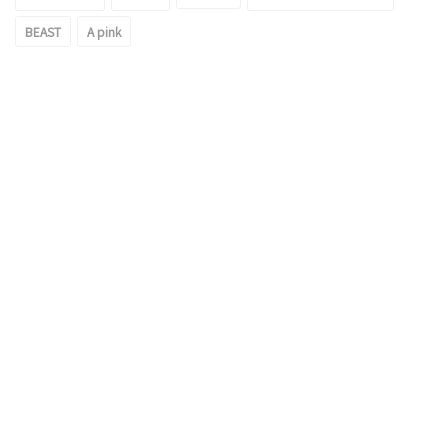
BEAST
A pink