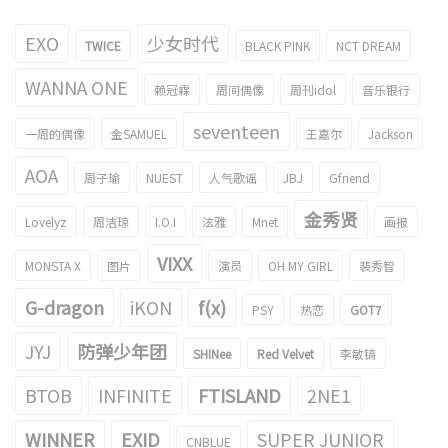
EXO
少女时代
TWICE
BLACK PINK
NCT DREAM
WANNA ONE
赖冠霖
周间偶像
周刊idol
音乐银行
seventeen
一周的偶像
金SAMUEL
王嘉尔
Jackson
AOA
周子瑜
NUEST
人气歌谣
JBJ
Gfriend
金秀贤
Lovelyz
周洁琼
I.O.I
泫雅
Mnet
画报
VIXX
MONSTA X
图片
演员
OH MY GIRL
裴秀智
G-dragon
iKON
f(x)
PSY
热恋
GOT7
JYJ
防弹少年团
SHINee
Red Velvet
李敏镐
BTOB
INFINITE
FTISLAND
2NE1
WINNER
EXID
SUPER JUNIOR
CNBLUE